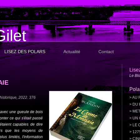
ilet
LISEZ DES POLARS
Actualité
Contact
Lise
Le Blo
AIE
Pola
historique, 2022. 376
>
AU 
>
DU 
>
MET
a avec une gueule de bois
onter ce qui s'était passé
>
UN 
taient capables de dire
>
LE 
lors que les moyens de
>
127
us limités, l'information
>
CIN