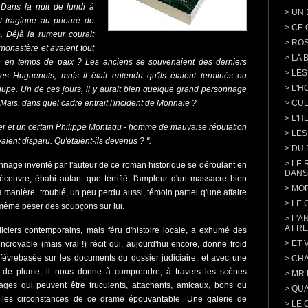
 Dans la nuit de lundi à
>
UN 
t tragique au prieuré de
>
CE 
. Déjà la rumeur courait
>
ROS
 monastère et avaient tout
>
LA 
ble en temps de paix ? Les anciens se souvenaient des derniers
>
LES
es Huguenots, mais il était entendu qu'ils étaient terminés ou
>
L'H
 dupe. Un de ces jours, il y aurait bien quelque grand personnage
 Mais, dans quel cadre entrait l'incident de Monnaie ?
>
CUL
>
L'H
tier et un certain Philippe Montagu - homme de mauvaise réputation
>
LES
avaient disparu. Qu'étaient-ils devenus ? ".
>
DU 
>
LE 
nnage inventé par l'auteur de ce roman historique se déroulant en
DANS
couvre, ébahi autant que terrifié, l'ampleur d'un massacre bien
>
MOR
 manière, troublé, un peu perdu aussi, témoin partiel q'une affaire
>
LE 
a même peser des soupçons sur lui.
>
L'A
A FRE
iciers contemporains, mais féru d'histoire locale, a exhumé des
>
ET 
ncroyable (mais vrai !) récit qui, aujourd'hui encore, donne froid
fèvrebasée sur les documents du dossier judiciaire, et avec une
>
CHA
té de plume, il nous donne à comprendre, à travers les scènes
>
MR
nages qui peuvent être truculents, attachants, amicaux, bons ou
>
QUA
s, les circonstances de ce drame épouvantable. Une galerie de
>
LE 