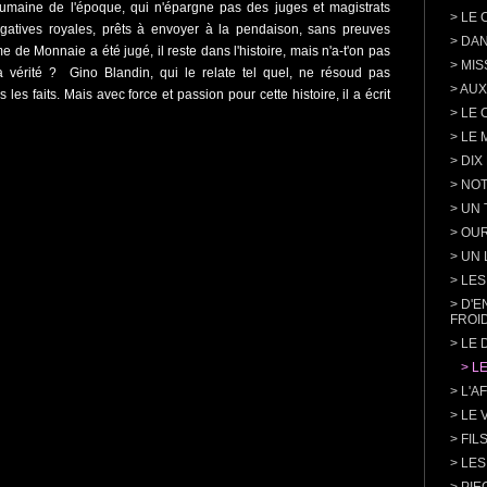
umaine de l'époque, qui n'épargne pas des juges et magistrats
>
LE 
gatives royales, prêts à envoyer à la pendaison, sans preuves
>
DAN
 de Monnaie a été jugé, il reste dans l'histoire, mais n'a-t'on pas
>
MIS
 vérité ? Gino Blandin, qui le relate tel quel, ne résoud pas
>
AUX
 les faits. Mais avec force et passion pour cette histoire, il a écrit
>
LE 
>
LE 
>
DIX
>
NOT
>
UN 
>
OU
>
UN 
>
LES
>
D'E
FROI
>
LE 
>
L
>
L'A
>
LE 
>
FIL
>
LES