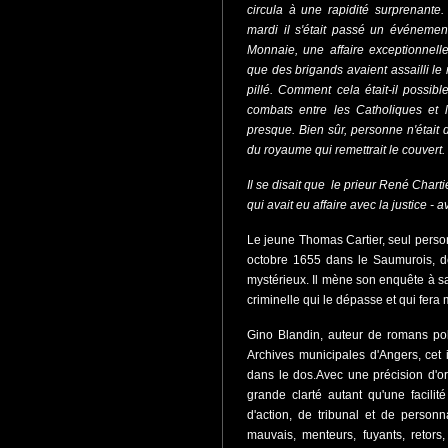
circula à une rapidité surprenante.
mardi il s'était passé un événemen
Monnaie, une affaire exceptionnelle
que des brigands avaient assailli le
pillé. Comment cela était-il possi
combats entre les Catholiques et l
presque. Bien sûr, personne n'était
du royaume qui remettrait le couvert.
Il se disait que le prieur René Char
qui avait eu affaire avec la justice - 
Le jeune Thomas Cartier, seul perso
octobre 1655 dans le Saumurois, dé
mystérieux. Il mène son enquête à sa
criminelle qui le dépasse et qui fer
Gino Blandin, auteur de romans pol
Archives municipales d'Angers, cet i
dans le dos.Avec une précision d'or
grande clarté autant qu'une facili
d'action, de tribunal et de person
mauvais, menteurs, fuyants, retor