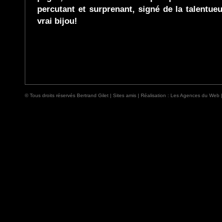
percutant et surprenant, signé de la talentue
vrai bijou!
© Tous droits réservés Bertrand Gilet |
Sites amis
| Réalisation :
Les Agences du Web 